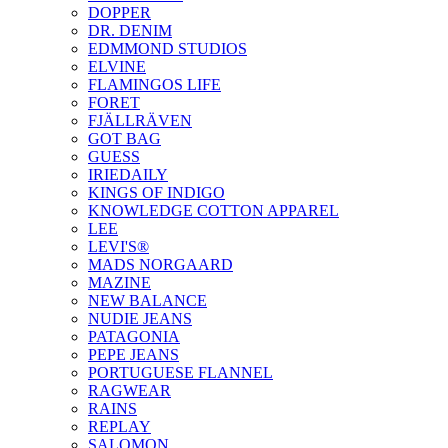
DOPPER
DR. DENIM
EDMMOND STUDIOS
ELVINE
FLAMINGOS LIFE
FORET
FJÄLLRÄVEN
GOT BAG
GUESS
IRIEDAILY
KINGS OF INDIGO
KNOWLEDGE COTTON APPAREL
LEE
LEVI'S®
MADS NORGAARD
MAZINE
NEW BALANCE
NUDIE JEANS
PATAGONIA
PEPE JEANS
PORTUGUESE FLANNEL
RAGWEAR
RAINS
REPLAY
SALOMON