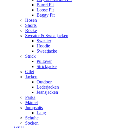
Barrel Fit
Loose Fit
Baggy Fit
Hosen
Shorts
Röcke
Sweater & Sweatjacken
Sweater
Hoodie
Sweatjacke
Strick
Pullover
Strickjacke
Gilet
Jacken
Outdoor
Lederjacken
Jeansjacken
Parka
Mäntel
Jumpsuits
Lang
Schuhe
Socken