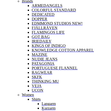
Brands
ARMEDANGELS
COLORFUL STANDARD
DEDICATED
DOPPER
EDMMOND STUDIOS NEW!
FJÄLLRÄVEN
FLAMINGOS LIFE
GOT BAG
IRIEDAILY
KINGS OF INDIGO
KNOWLEDGE COTTON APPAREL
MAZINE
NUDIE JEANS
PATAGONIA
PORTUGUESE FLANNEL
RAGWEAR
SKFK
THINKING MU
VEJA
UCON
Women
Shirts
Langarm
Kurzarm