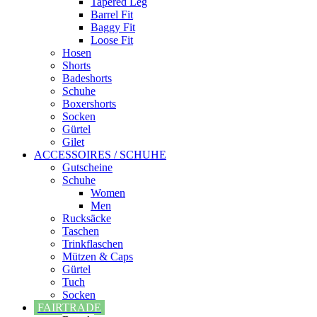
Tapered Leg
Barrel Fit
Baggy Fit
Loose Fit
Hosen
Shorts
Badeshorts
Schuhe
Boxershorts
Socken
Gürtel
Gilet
ACCESSOIRES / SCHUHE
Gutscheine
Schuhe
Women
Men
Rucksäcke
Taschen
Trinkflaschen
Mützen & Caps
Gürtel
Tuch
Socken
FAIRTRADE