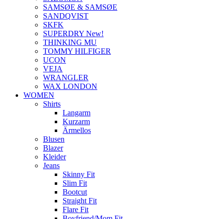
SAMSØE & SAMSØE
SANDQVIST
SKFK
SUPERDRY New!
THINKING MU
TOMMY HILFIGER
UCON
VEJA
WRANGLER
WAX LONDON
WOMEN
Shirts
Langarm
Kurzarm
Ärmellos
Blusen
Blazer
Kleider
Jeans
Skinny Fit
Slim Fit
Bootcut
Straight Fit
Flare Fit
Boyfriend/Mom Fit