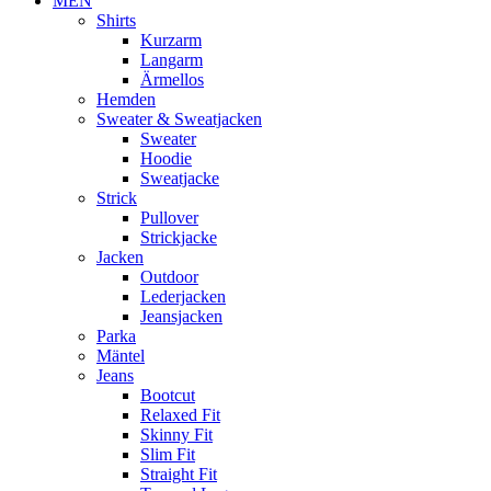
MEN
Shirts
Kurzarm
Langarm
Ärmellos
Hemden
Sweater & Sweatjacken
Sweater
Hoodie
Sweatjacke
Strick
Pullover
Strickjacke
Jacken
Outdoor
Lederjacken
Jeansjacken
Parka
Mäntel
Jeans
Bootcut
Relaxed Fit
Skinny Fit
Slim Fit
Straight Fit