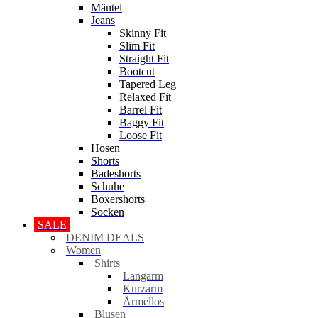
Mäntel
Jeans
Skinny Fit
Slim Fit
Straight Fit
Bootcut
Tapered Leg
Relaxed Fit
Barrel Fit
Baggy Fit
Loose Fit
Hosen
Shorts
Badeshorts
Schuhe
Boxershorts
Socken
SALE
DENIM DEALS
Women
Shirts
Langarm
Kurzarm
Ärmellos
Blusen