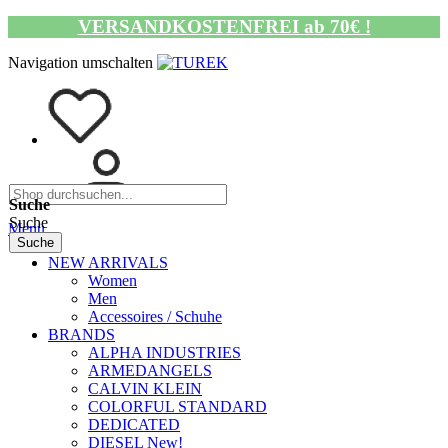
VERSANDKOSTENFREI ab 70€ !
Navigation umschalten
Suche
Suche
Menü
Suche
NEW ARRIVALS
Women
Men
Accessoires / Schuhe
BRANDS
ALPHA INDUSTRIES
ARMEDANGELS
CALVIN KLEIN
COLORFUL STANDARD
DEDICATED
DIESEL New!