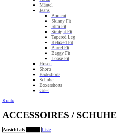
Mäntel
Jeans
Bootcut
Skinny Fit
Slim Fit
Straight Fit
Tapered Leg
Relaxed Fit
Barrel Fit
Baggy Fit
Loose Fit
Hosen
Shorts
Badeshorts
Schuhe
Boxershorts
Gilet
Konto
ACCESSOIRES / SCHUHE
Ansicht als
Raster
Liste