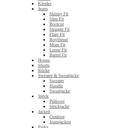
Kleider
Jeans
Skinny Fit
Slim Fit
Bootcut
Straight Fit
Flare Fit
Boyfriend
Mom Fit
Loose Fit
Barrel Fit
Hosen
Shorts
Röcke
Sweater & Sweatjacke
Sweater
Hoodie
Sweatjacke
Strick
Pullover
Strickjacke
Jacken
Outdoor
Jeansjacken
Parka