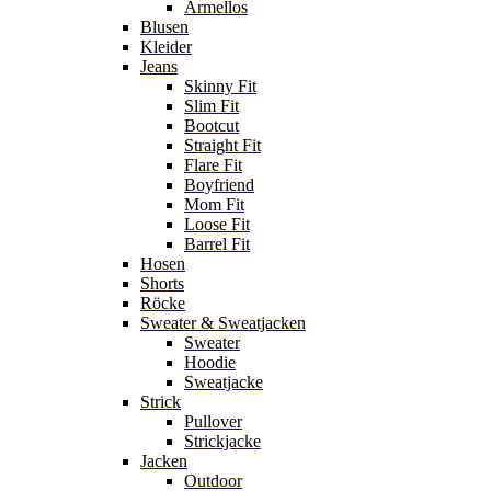
Ärmellos
Blusen
Kleider
Jeans
Skinny Fit
Slim Fit
Bootcut
Straight Fit
Flare Fit
Boyfriend
Mom Fit
Loose Fit
Barrel Fit
Hosen
Shorts
Röcke
Sweater & Sweatjacken
Sweater
Hoodie
Sweatjacke
Strick
Pullover
Strickjacke
Jacken
Outdoor