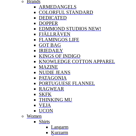
Brands
ARMEDANGELS
COLORFUL STANDARD
DEDICATED
DOPPER
EDMMOND STUDIOS NEW!
FJÄLLRÄVEN
FLAMINGOS LIFE
GOT BAG
IRIEDAILY
KINGS OF INDIGO
KNOWLEDGE COTTON APPAREL
MAZINE
NUDIE JEANS
PATAGONIA
PORTUGUESE FLANNEL
RAGWEAR
SKFK
THINKING MU
VEJA
UCON
Women
Shirts
Langarm
Kurzarm