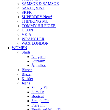
SAMSØE & SAMSØE
SANDQVIST
SKFK
SUPERDRY New!
THINKING MU
TOMMY HILFIGER
UCON
VEJA
WRANGLER
WAX LONDON
WOMEN
Shirts
Langarm
Kurzarm
Ärmellos
Blusen
Blazer
Kleider
Jeans
Skinny Fit
Slim Fit
Bootcut
Straight Fit
Flare Fit
Boyfriend/Mom Fit