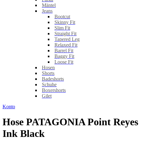
Mäntel
Jeans
Bootcut
Skinny Fit
Slim Fit
Straight Fit
Tapered Leg
Relaxed Fit
Barrel Fit
Baggy Fit
Loose Fit
Hosen
Shorts
Badeshorts
Schuhe
Boxershorts
Gilet
Konto
Hose PATAGONIA Point Reyes
Ink Black