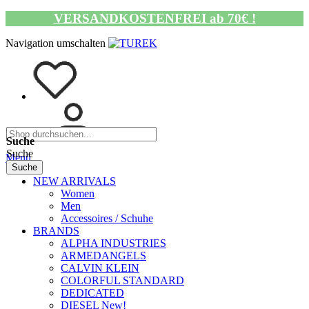
VERSANDKOSTENFREI ab 70€ !
Navigation umschalten
Suche
Suche
Menü
Suche
NEW ARRIVALS
Women
Men
Accessoires / Schuhe
BRANDS
ALPHA INDUSTRIES
ARMEDANGELS
CALVIN KLEIN
COLORFUL STANDARD
DEDICATED
DIESEL New!