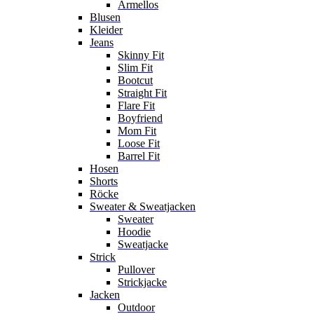
Ärmellos
Blusen
Kleider
Jeans
Skinny Fit
Slim Fit
Bootcut
Straight Fit
Flare Fit
Boyfriend
Mom Fit
Loose Fit
Barrel Fit
Hosen
Shorts
Röcke
Sweater & Sweatjacken
Sweater
Hoodie
Sweatjacke
Strick
Pullover
Strickjacke
Jacken
Outdoor