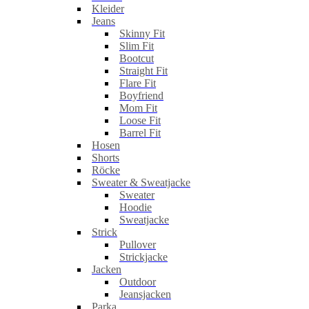
Kleider
Jeans
Skinny Fit
Slim Fit
Bootcut
Straight Fit
Flare Fit
Boyfriend
Mom Fit
Loose Fit
Barrel Fit
Hosen
Shorts
Röcke
Sweater & Sweatjacke
Sweater
Hoodie
Sweatjacke
Strick
Pullover
Strickjacke
Jacken
Outdoor
Jeansjacken
Parka