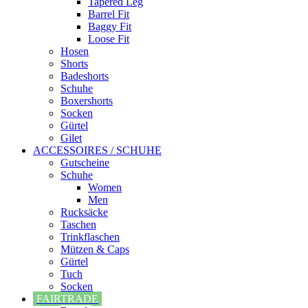
Tapered Leg
Barrel Fit
Baggy Fit
Loose Fit
Hosen
Shorts
Badeshorts
Schuhe
Boxershorts
Socken
Gürtel
Gilet
ACCESSOIRES / SCHUHE
Gutscheine
Schuhe
Women
Men
Rucksäcke
Taschen
Trinkflaschen
Mützen & Caps
Gürtel
Tuch
Socken
FAIRTRADE