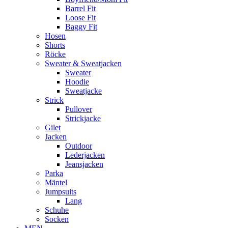
Barrel Fit
Loose Fit
Baggy Fit
Hosen
Shorts
Röcke
Sweater & Sweatjacken
Sweater
Hoodie
Sweatjacke
Strick
Pullover
Strickjacke
Gilet
Jacken
Outdoor
Lederjacken
Jeansjacken
Parka
Mäntel
Jumpsuits
Lang
Schuhe
Socken