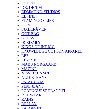
DOPPER
DR. DENIM
EDMMOND STUDIOS
ELVINE
FLAMINGOS LIFE
FORET
FJÄLLRÄVEN
GOT BAG
GUESS
IRIEDAILY
KINGS OF INDIGO
KNOWLEDGE COTTON APPAREL
LEE
LEVI'S®
MADS NORGAARD
MAZINE
NEW BALANCE
NUDIE JEANS
PATAGONIA
PEPE JEANS
PORTUGUESE FLANNEL
RAGWEAR
RAINS
REPLAY
SALOMON