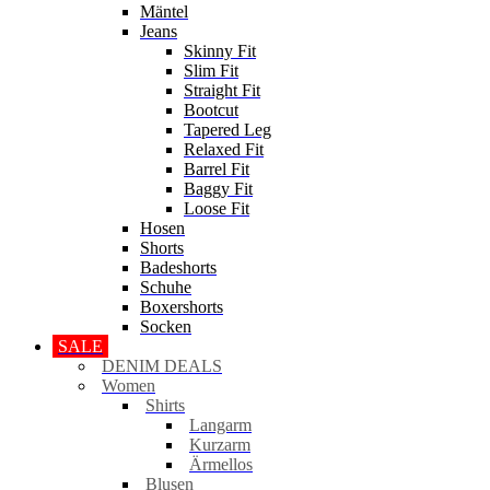
Mäntel
Jeans
Skinny Fit
Slim Fit
Straight Fit
Bootcut
Tapered Leg
Relaxed Fit
Barrel Fit
Baggy Fit
Loose Fit
Hosen
Shorts
Badeshorts
Schuhe
Boxershorts
Socken
SALE
DENIM DEALS
Women
Shirts
Langarm
Kurzarm
Ärmellos
Blusen