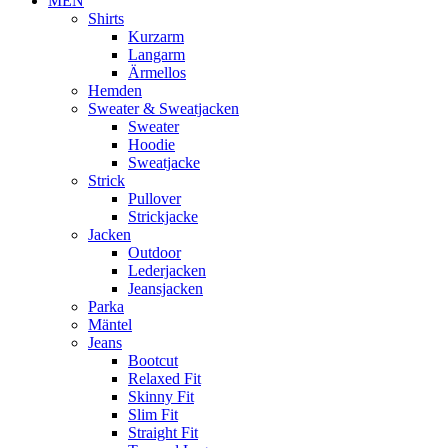
MEN
Shirts
Kurzarm
Langarm
Ärmellos
Hemden
Sweater & Sweatjacken
Sweater
Hoodie
Sweatjacke
Strick
Pullover
Strickjacke
Jacken
Outdoor
Lederjacken
Jeansjacken
Parka
Mäntel
Jeans
Bootcut
Relaxed Fit
Skinny Fit
Slim Fit
Straight Fit